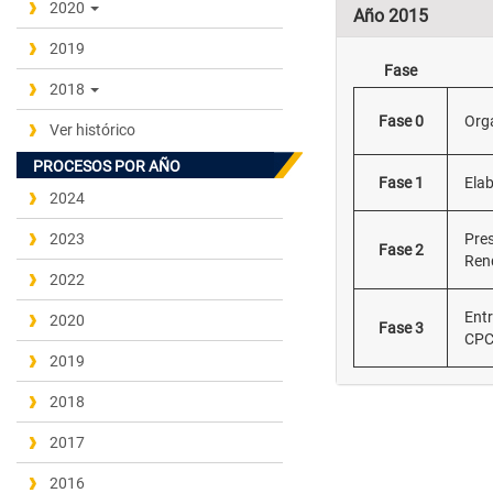
2020
Año 2015
2019
Fase
2018
Fase 0
Orga
Ver histórico
PROCESOS POR AÑO
Fase 1
Elab
2024
2023
Pres
Fase 2
Ren
2022
Entr
2020
Fase 3
CP
2019
2018
2017
2016