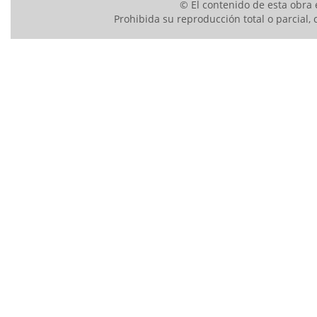
© El contenido de esta obra 
Prohibida su reproducción total o parcial, 