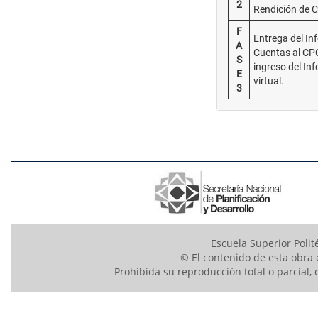
2
Rendición de 
F
Entrega del In
A
Cuentas al CPC
S
ingreso del In
E
virtual.
3
Escuela Superior Polit
© El contenido de esta obra 
Prohibida su reproducción total o parcial, 