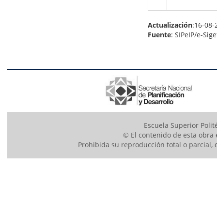
Actualización
:16-08-
Fuente
: SIPeIP/e-Sige
Escuela Superior Polit
© El contenido de esta obra 
Prohibida su reproducción total o parcial, 