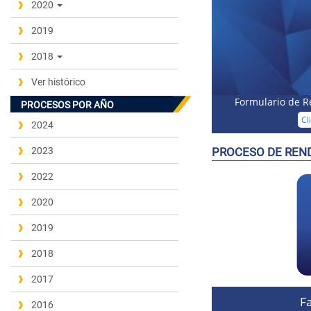
2020
2019
2018
Ver histórico
Formulario de R
PROCESOS POR AÑO
Cl
2024
2023
PROCESO DE REN
2022
2020
2019
2018
2017
Fa
2016