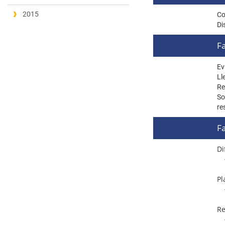
2015
Co
Di
Fa
Ev
Ll
Re
So
re
Fa
Di
Pl
Re