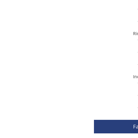
Ri
In
Fa